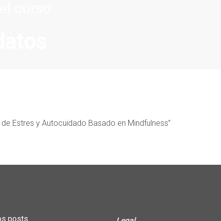
el curso
datos
n de Estres y Autocuidado Basado en Mindfulness”
os posts
Legal