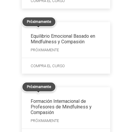
COMPRA EL CURSO
era:
es:
395,00€.
295,00€.
Próximamente
Equilibrio Emocional Basado en
Mindfulness y Compasión
PRÓXIMAMENTE
COMPRA EL CURSO
Próximamente
Formación Internacional de
Profesores de Mindfulness y
Compasión
PRÓXIMAMENTE