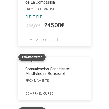
de La Compasión
PRESENCIAL ONLINE
Valorado
El
El
245,00
€
295,00
€
con
precio
precio
5.00
original
actual
de 5
COMPRA EL CURSO
era:
es:
295,00€.
245,00€.
Próximamente
Comunicación Consciente:
Mindfulness Relacional
PRÓXIMAMENTE
COMPRA EL CURSO