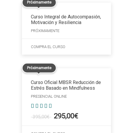
Próximamente
Curso Integral de Autocompasión,
Motivación y Resiliencia
PRÓXIMAMENTE
COMPRA EL CURSO
Próximamente
Curso Oficial MBSR Reducción de
Estrés Basado en Mindfulness
PRESENCIAL ONLINE
Valorado
El
El
295,00
€
395,00
€
con
precio
precio
5.00
original
actual
de 5