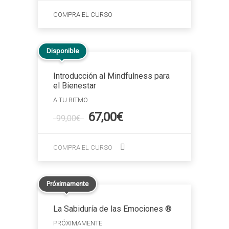
COMPRA EL CURSO
Disponible
Introducción al Mindfulness para
el Bienestar
A TU RITMO
El
El
67,00
€
99,00
€
precio
precio
original
actual
COMPRA EL CURSO
era:
es:
99,00€.
67,00€.
Próximamente
La Sabiduría de las Emociones ®
PRÓXIMAMENTE