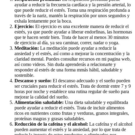
ayudar a reducir la frecuencia cardíaca y la presión arterial, lo
que puede reducir el estrés. Toma una respiración profunda a
través de la nariz, mantén la respiración por unos segundos y
exhala lentamente por la boca.
Ejercicio:
El ejercicio es una excelente manera de reducir el
estrés, ya que puede ayudar a liberar endorfinas, las hormonas
que te hacen sentir bien. Trata de hacer al menos 30 minutos
de ejercicio al día, ya sea caminar, correr, nadar o yoga.
Meditación:
La meditación puede ayudar a reducir la
ansiedad y el estrés, así como a mejorar la concentración y la
claridad mental. Puedes consultar recursos en mi pagina web,
así como videos. Sin duda aprenderás a relacionarte y
responder al estrés de una forma mmás hábil, saludable y
sostenible.
Descanso y sueño:
El descanso adecuado y el sueño pueden
ser cruciales para reducir el estrés. Trata de dormir entre 7 y 9
horas por noche y establece una rutina regular de sueño para
mejorar la calidad del sueño.
Alimentación saludable:
Una dieta saludable y equilibrada
puede ayudar a reducir el estrés. Trata de incluir alimentos
ricos en nutrientes como frutas y verduras, granos integrales,
proteínas magras y grasas saludables.
Reducción de la cafeína y el alcohol:
La cafeína y el alcohol
pueden aumentar el estrés y la ansiedad, por lo que trata de
reducir la ingesta de estos productos o eliminarlos por