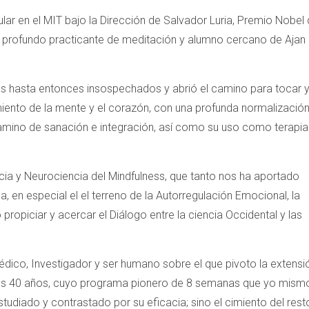
lar en el MIT bajo la Dirección de Salvador Luria, Premio Nobel
 profundo practicante de meditación y alumno cercano de Ajan
res hasta entonces insospechados y abrió el camino para tocar 
miento de la mente y el corazón, con una profunda normalizació
mino de sanación e integración, así como su uso como terapia
cia y Neurociencia del Mindfulness, que tanto nos ha aportado
en especial el el terreno de la Autorregulación Emocional, la
ropiciar y acercar el Diálogo entre la ciencia Occidental y las
dico, Investigador y ser humano sobre el que pivoto la extensi
imos 40 años, cuyo programa pionero de 8 semanas que yo mism
diado y contrastado por su eficacia; sino el cimiento del rest