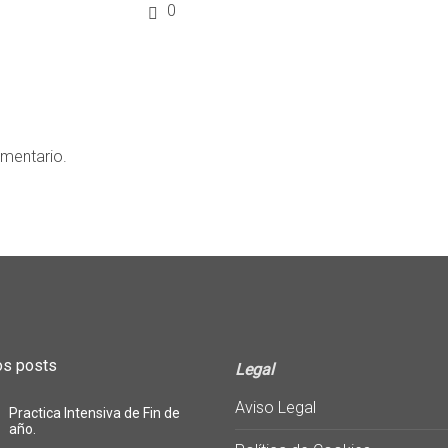
0
omentario.
os posts
Legal
Aviso Legal
Practica Intensiva de Fin de
año.