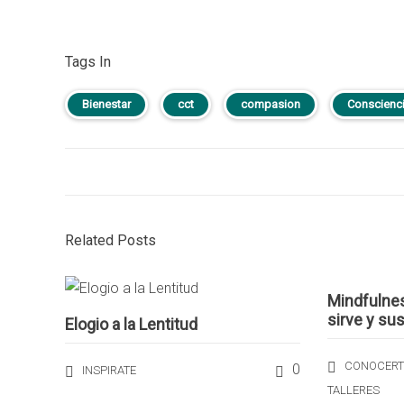
Tags In
Bienestar
cct
compasion
Conscienc
Related Posts
Mindfulnes
sirve y su
Elogio a la Lentitud
CONOCERT
0
INSPIRATE
TALLERES