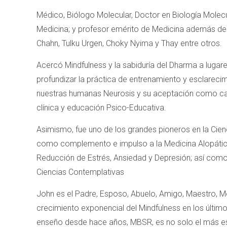
Médico, Biólogo Molecular, Doctor en Biología Molecu
Medicina; y profesor emérito de Medicina además de
Chahn, Tulku Urgen, Choky Nyima y Thay entre otros.
Acercó Mindfulness y la sabiduría del Dharma a luga
profundizar la práctica de entrenamiento y esclareci
nuestras humanas Neurosis y su aceptación como ca
clínica y educación Psico-Educativa.
Asimismo, fue uno de los grandes pioneros en la Cien
como complemento e impulso a la Medicina Alopática, 
Reducción de Estrés, Ansiedad y Depresión; así como p
Ciencias Contemplativas
John es el Padre, Esposo, Abuelo, Amigo, Maestro, Mé
crecimiento exponencial del Mindfulness en los últ
enseño desde hace años, MBSR, es no solo el más estu