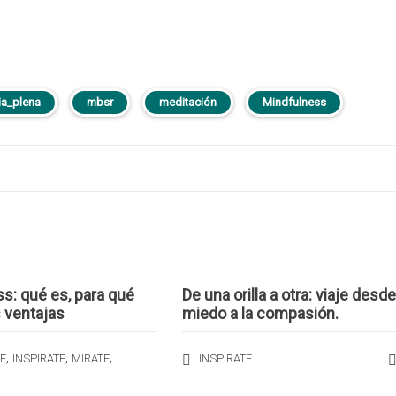
ia_plena
mbsr
meditación
Mindfulness
s: qué es, para qué
De una orilla a otra: viaje desde
s ventajas
miedo a la compasión.
,
,
,
E
INSPIRATE
MIRATE
INSPIRATE